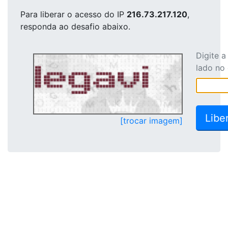
Para liberar o acesso
do IP
216.73.217.120
,
responda ao desafio abaixo.
Digite 
lado no
[trocar imagem]