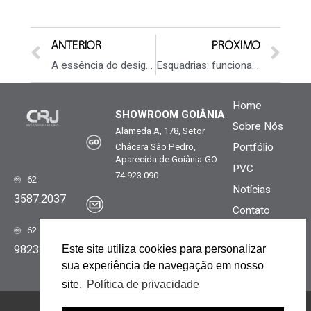
ANTERIOR
PRÓXIMO
A essência do design escandinavo: Simplicidade com sofisticação
Esquadrias: funcionalidade e estilo para projetos de alto padrão
Home
SHOWROOM GOIÂNIA
Sobre Nós
Alameda A, 178, Setor
Portfólio
Chácara São Pedro,
Aparecida de Goiânia-GO
PVC
74.923.090
62
Notícias
3587.2037
Contato
comercial.go@crjesquadrias.com.br
62
Voltar ao topo
Este site utiliza cookies para personalizar
98233.0097
sua experiência de navegação em nosso
site.
Política de privacidade
desenvolvido por