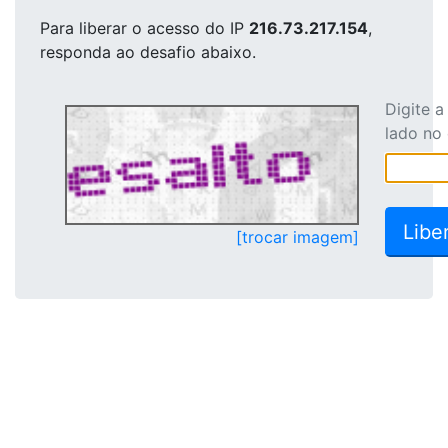
Para liberar o acesso
do IP
216.73.217.154
,
responda ao desafio abaixo.
Digite 
lado no
[trocar imagem]